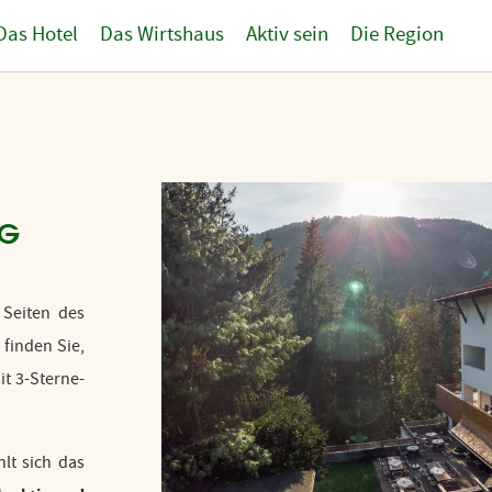
Das Hotel
Das Wirtshaus
Aktiv sein
Die Region
NG
 Seiten des
 finden Sie,
t 3-Sterne-
hlt sich das