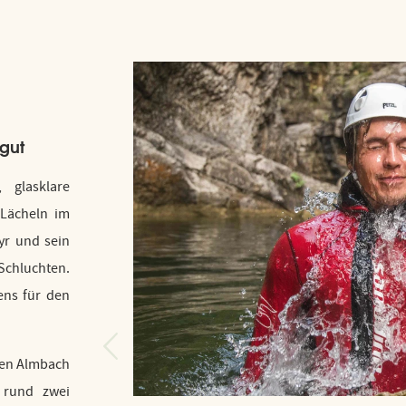
gut
 glasklare
 Lächeln im
yr und sein
Schluchten.
ens für den
 den Almbach
 rund zwei