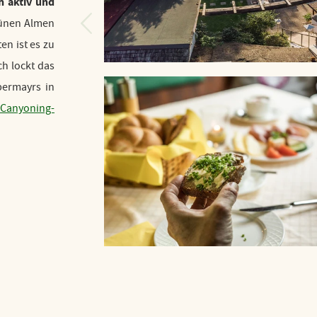
h aktiv und
rünen Almen
en ist es zu
ch lockt das
bermayrs in
Canyoning-