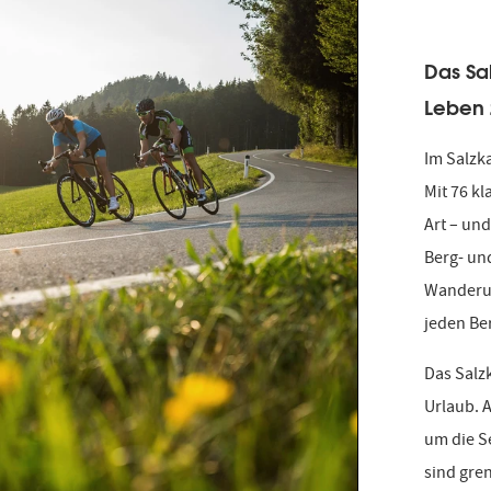
Das Sa
Leben 
Im Salzk
Mit 76 kl
Art – und
Berg- un
Wanderun
jeden Be
Das Salz
Urlaub. 
um die S
sind gre