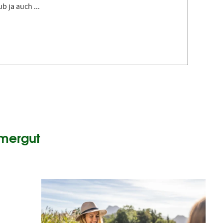
b ja auch ...
mmergut