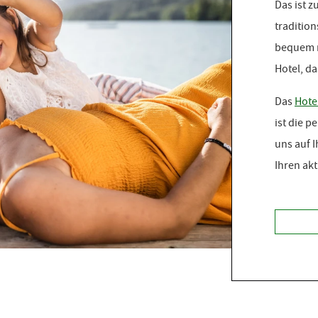
Das ist z
traditio
bequem m
Hotel, da
Das
Hote
ist die p
uns auf 
Ihren ak