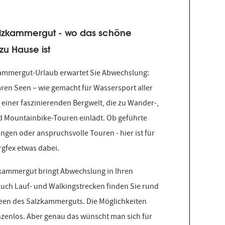
lzkammergut - wo das schöne
zu Hause ist
ammergut-Urlaub erwartet Sie Abwechslung:
aren Seen – wie gemacht für Wassersport aller
 einer faszinierenden Bergwelt, die zu Wander-,
d Mountainbike-Touren einlädt. Ob geführte
gen oder anspruchsvolle Touren - hier ist für
rgfex etwas dabei.
kammergut bringt Abwechslung in Ihren
Auch Lauf- und Walkingstrecken finden Sie rund
een des Salzkammerguts. Die Möglichkeiten
nzenlos. Aber genau das wünscht man sich für